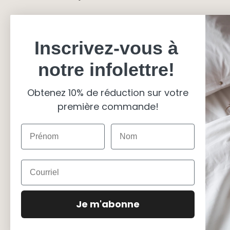
Inscrivez-vous à
notre infolettre!
Obtenez 10% de réduction sur votre
première commande!
Devise
Canada (CAD $)
Langue
Français
Je m'abonne
© 2026
Carré Blanc Canada
.