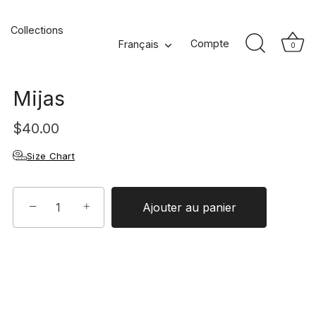
Collections
Taie d'oreiller
Langue
Compte
Français
0
rectangulaire pur coton
Mijas
$40.00
Size Chart
−
+
Ajouter au panier