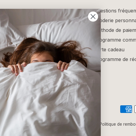
Informations de livraison
Questions fréque
Retours et échanges
Broderie personna
Guide d'entretien
Méthode de paiem
Guide des tailles
Programme comme
Termes et conditions
Carte cadeau
Blog
Programme de ré
Avis
Politique de confidentialité
Politique de remb