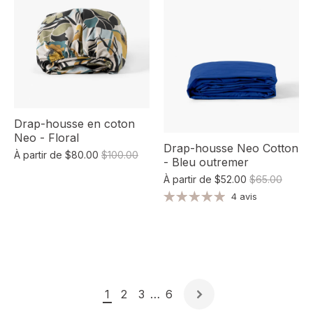
Drap-housse en coton
Neo - Floral
Drap-housse Neo Cotton
À partir de
$80.00
$100.00
- Bleu outremer
À partir de
$52.00
$65.00
4 avis
1
2
3
…
6