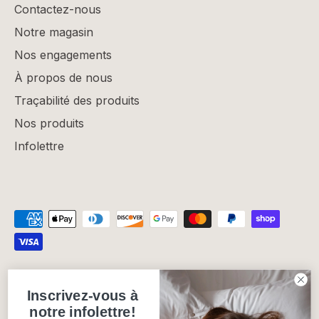
Contactez-nous
Notre magasin
Nos engagements
À propos de nous
Traçabilité des produits
Nos produits
Infolettre
Politique de confidentialité
Politique de remboursement
Inscrivez-vous à
Politique d'expédition
Conditions d'utilisation
notre infolettre!