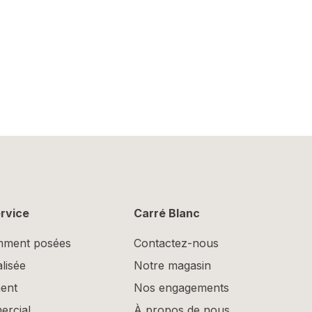
ervice
Carré Blanc
mment posées
Contactez-nous
lisée
Notre magasin
ent
Nos engagements
rcial
À propos de nous