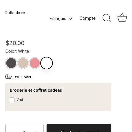
Collections
Serviette d'invité en coton
Langue
Compte
Français
0
biologique Source - Blanc
$20.00
Color
:
White
Size Chart
Broderie et coffret cadeau
Oui