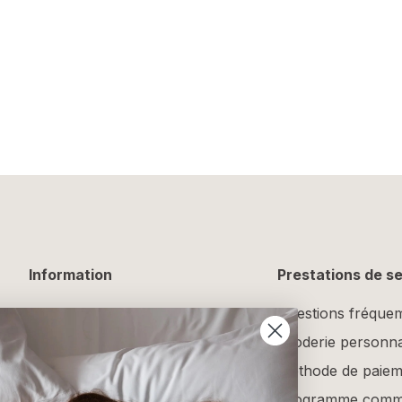
Information
Prestations de s
Informations de livraison
Questions fréque
Retours et échanges
Broderie personna
Guide d'entretien
Méthode de paiem
Guide des tailles
Programme comme