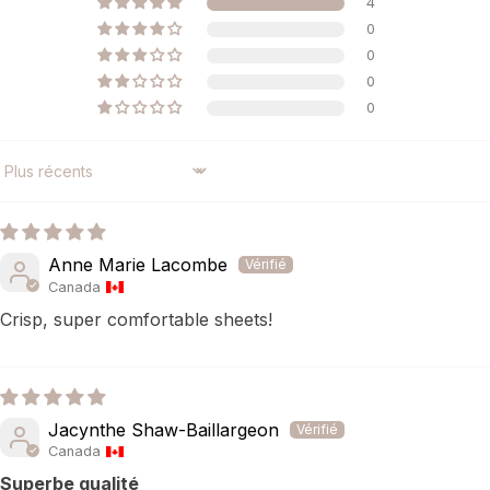
4
0
0
0
0
SORT BY
Anne Marie Lacombe
Canada
Crisp, super comfortable sheets!
Jacynthe Shaw-Baillargeon
Canada
Superbe qualité