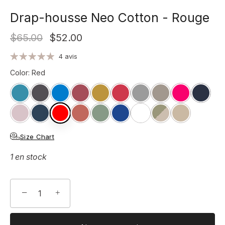
Drap-housse Neo Cotton - Rouge
$65.00
$52.00
4 avis
Color
:
Red
Size Chart
1 en stock
−
+