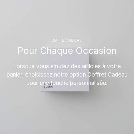
BOITE CADEAU
Pour Chaque Occasion
Lorsque vous ajoutez des articles à votre
panier, choisissez notre option Coffret Cadeau
pour une touche personnalisée.