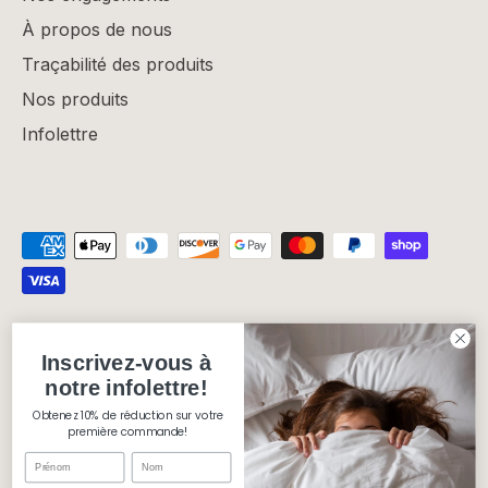
À propos de nous
Traçabilité des produits
Nos produits
Infolettre
Politique de confidentialité
Politique de remboursement
Inscrivez-vous à
Politique d'expédition
Conditions d'utilisation
notre infolettre!
Obtenez 10% de réduction sur votre
Devise
Canada (CAD $)
première commande!
Langue
Français